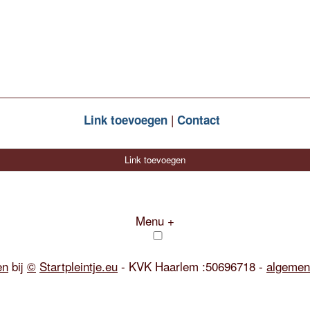
Link toevoegen
Contact
Link toevoegen
Menu +
en
bij
©
Startpleintje.eu
- KVK Haarlem :50696718 -
algemen